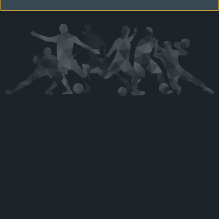
Kérjük látogasson vissza később