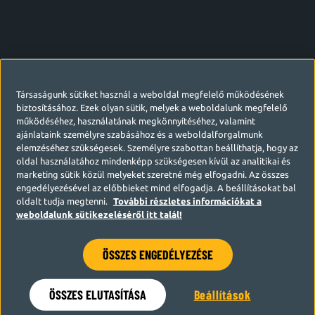
Társaságunk sütiket használ a weboldal megfelelő működésének
biztosításához. Ezek olyan sütik, melyek a weboldalunk megfelelő
működéséhez, használatának megkönnyítéséhez, valamint
ajánlataink személyre szabásához és a weboldalforgalmunk
elemzéséhez szükségesek. Személyre szabottan beállíthatja, hogy az
oldal használatához mindenképp szükségesen kívül az analitikai és
marketing sütik közül melyeket szeretné még elfogadni. Az összes
engedélyezésével az előbbieket mind elfogadja. A beállításokat bal
oldalt tudja megtenni.
További részletes információkat a
weboldalunk sütikezeléséről itt talál!
ÖSSZES ENGEDÉLYEZÉSE
Hamarosan visszatérünk
ÖSSZES ELUTASÍTÁSA
Beállítások