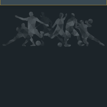
Kérjük látogasson vissza később