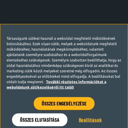
Társaságunk sütiket használ a weboldal megfelelő működésének
biztosításához. Ezek olyan sütik, melyek a weboldalunk megfelelő
működéséhez, használatának megkönnyítéséhez, valamint
ajánlataink személyre szabásához és a weboldalforgalmunk
elemzéséhez szükségesek. Személyre szabottan beállíthatja, hogy az
oldal használatához mindenképp szükségesen kívül az analitikai és
marketing sütik közül melyeket szeretné még elfogadni. Az összes
engedélyezésével az előbbieket mind elfogadja. A beállításokat bal
oldalt tudja megtenni.
További részletes információkat a
weboldalunk sütikezeléséről itt talál!
ÖSSZES ENGEDÉLYEZÉSE
Hamarosan visszatérünk
ÖSSZES ELUTASÍTÁSA
Beállítások