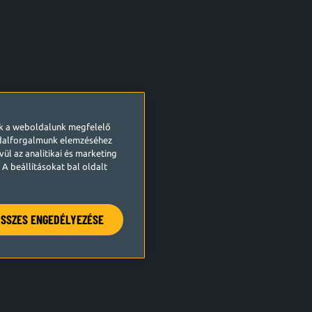
ek a weboldalunk megfelelő
ldalforgalmunk elemzéséhez
ül az analitikai és marketing
A beállításokat bal oldalt
SSZES ENGEDÉLYEZÉSE