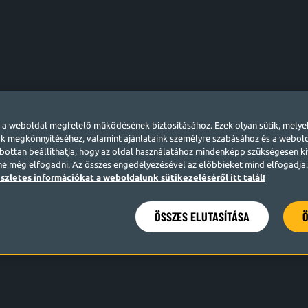
l a weboldal megfelelő működésének biztosításához. Ezek olyan sütik, mely
k megkönnyítéséhez, valamint ajánlataink személyre szabásához és a webo
ottan beállíthatja, hogy az oldal használatához mindenképp szükségesen kív
né még elfogadni. Az összes engedélyezésével az előbbieket mind elfogadja. 
szletes információkat a weboldalunk sütikezeléséről itt talál!
ÖSSZES ELUTASÍTÁSA
Ö