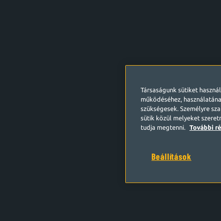
Társaságunk sütiket haszná
működéséhez, használatána
szükségesek. Személyre szab
sütik közül melyeket szeret
tudja megtenni.
További ré
Beállítások