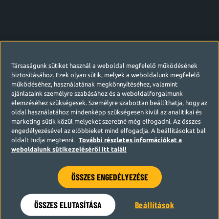
Társaságunk sütiket használ a weboldal megfelelő működésének
biztosításához. Ezek olyan sütik, melyek a weboldalunk megfelelő
működéséhez, használatának megkönnyítéséhez, valamint
ajánlataink személyre szabásához és a weboldalforgalmunk
elemzéséhez szükségesek. Személyre szabottan beállíthatja, hogy az
oldal használatához mindenképp szükségesen kívül az analitikai és
marketing sütik közül melyeket szeretné még elfogadni. Az összes
engedélyezésével az előbbieket mind elfogadja. A beállításokat bal
oldalt tudja megtenni.
További részletes információkat a
weboldalunk sütikezeléséről itt talál!
ÖSSZES ENGEDÉLYEZÉSE
Hamarosan visszatérünk
ÖSSZES ELUTASÍTÁSA
Beállítások