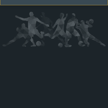
Kérjük látogasson vissza később