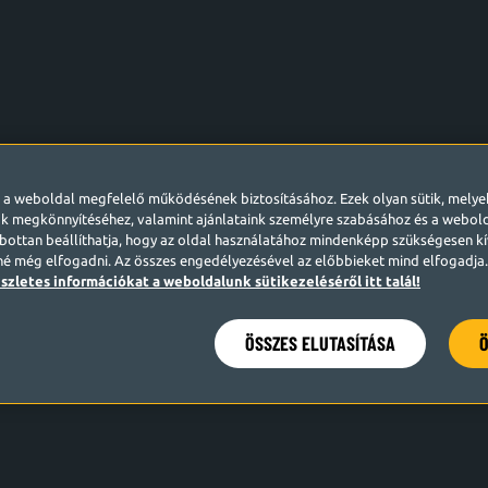
l a weboldal megfelelő működésének biztosításához. Ezek olyan sütik, mely
k megkönnyítéséhez, valamint ajánlataink személyre szabásához és a webo
ottan beállíthatja, hogy az oldal használatához mindenképp szükségesen kív
né még elfogadni. Az összes engedélyezésével az előbbieket mind elfogadja. 
szletes információkat a weboldalunk sütikezeléséről itt talál!
ÖSSZES ELUTASÍTÁSA
Ö