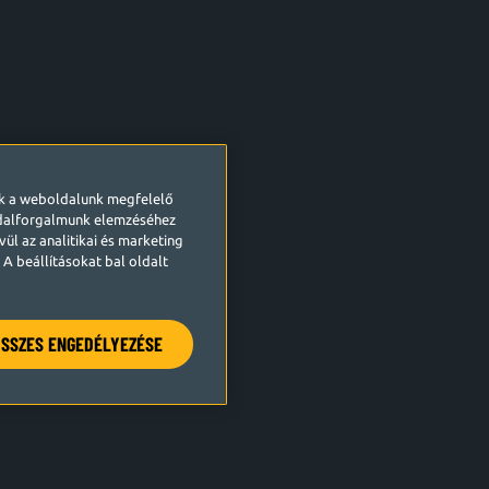
ek a weboldalunk megfelelő
ldalforgalmunk elemzéséhez
ül az analitikai és marketing
A beállításokat bal oldalt
SSZES ENGEDÉLYEZÉSE