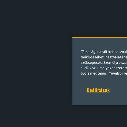
Társaságunk sütiket haszná
működéséhez, használatána
szükségesek. Személyre szab
sütik közül melyeket szeret
tudja megtenni.
További ré
Beállítások