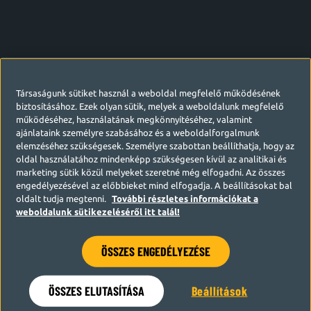
Társaságunk sütiket használ a weboldal megfelelő működésének
biztosításához. Ezek olyan sütik, melyek a weboldalunk megfelelő
működéséhez, használatának megkönnyítéséhez, valamint
ajánlataink személyre szabásához és a weboldalforgalmunk
elemzéséhez szükségesek. Személyre szabottan beállíthatja, hogy az
oldal használatához mindenképp szükségesen kívül az analitikai és
marketing sütik közül melyeket szeretné még elfogadni. Az összes
engedélyezésével az előbbieket mind elfogadja. A beállításokat bal
oldalt tudja megtenni.
További részletes információkat a
weboldalunk sütikezeléséről itt talál!
ÖSSZES ENGEDÉLYEZÉSE
Hamarosan visszatérünk
ÖSSZES ELUTASÍTÁSA
Beállítások