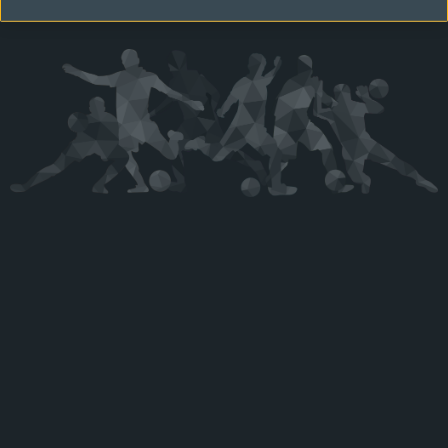
Kérjük látogasson vissza később