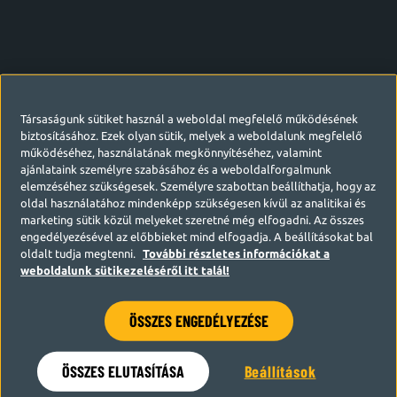
Társaságunk sütiket használ a weboldal megfelelő működésének
biztosításához. Ezek olyan sütik, melyek a weboldalunk megfelelő
működéséhez, használatának megkönnyítéséhez, valamint
ajánlataink személyre szabásához és a weboldalforgalmunk
elemzéséhez szükségesek. Személyre szabottan beállíthatja, hogy az
oldal használatához mindenképp szükségesen kívül az analitikai és
marketing sütik közül melyeket szeretné még elfogadni. Az összes
engedélyezésével az előbbieket mind elfogadja. A beállításokat bal
oldalt tudja megtenni.
További részletes információkat a
weboldalunk sütikezeléséről itt talál!
ÖSSZES ENGEDÉLYEZÉSE
Hamarosan visszatérünk
ÖSSZES ELUTASÍTÁSA
Beállítások