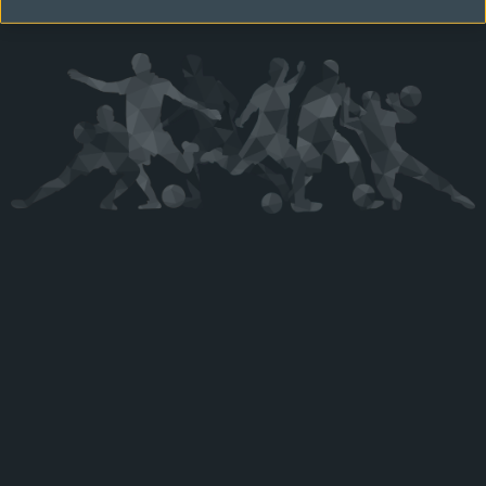
Kérjük látogasson vissza később