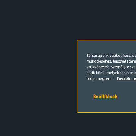
Társaságunk sütiket haszná
működéséhez, használatána
szükségesek. Személyre szab
sütik közül melyeket szeret
tudja megtenni.
További ré
Beállítások