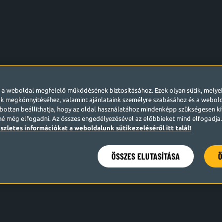
l a weboldal megfelelő működésének biztosításához. Ezek olyan sütik, mely
k megkönnyítéséhez, valamint ajánlataink személyre szabásához és a webo
ottan beállíthatja, hogy az oldal használatához mindenképp szükségesen kív
né még elfogadni. Az összes engedélyezésével az előbbieket mind elfogadja. 
szletes információkat a weboldalunk sütikezeléséről itt talál!
ÖSSZES ELUTASÍTÁSA
Ö