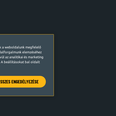
ek a weboldalunk megfelelő
ldalforgalmunk elemzéséhez
ül az analitikai és marketing
A beállításokat bal oldalt
SSZES ENGEDÉLYEZÉSE