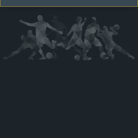
Kérjük látogasson vissza később