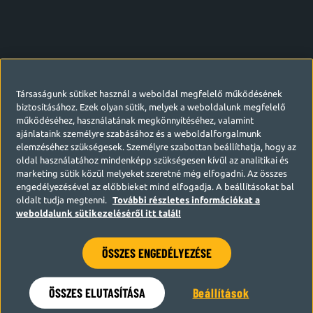
Társaságunk sütiket használ a weboldal megfelelő működésének
biztosításához. Ezek olyan sütik, melyek a weboldalunk megfelelő
működéséhez, használatának megkönnyítéséhez, valamint
ajánlataink személyre szabásához és a weboldalforgalmunk
elemzéséhez szükségesek. Személyre szabottan beállíthatja, hogy az
oldal használatához mindenképp szükségesen kívül az analitikai és
marketing sütik közül melyeket szeretné még elfogadni. Az összes
engedélyezésével az előbbieket mind elfogadja. A beállításokat bal
oldalt tudja megtenni.
További részletes információkat a
weboldalunk sütikezeléséről itt talál!
ÖSSZES ENGEDÉLYEZÉSE
Hamarosan visszatérünk
ÖSSZES ELUTASÍTÁSA
Beállítások