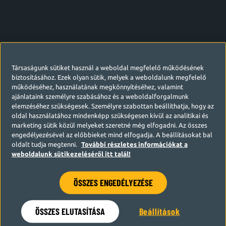
Társaságunk sütiket használ a weboldal megfelelő működésének
biztosításához. Ezek olyan sütik, melyek a weboldalunk megfelelő
működéséhez, használatának megkönnyítéséhez, valamint
ajánlataink személyre szabásához és a weboldalforgalmunk
elemzéséhez szükségesek. Személyre szabottan beállíthatja, hogy az
oldal használatához mindenképp szükségesen kívül az analitikai és
marketing sütik közül melyeket szeretné még elfogadni. Az összes
engedélyezésével az előbbieket mind elfogadja. A beállításokat bal
oldalt tudja megtenni.
További részletes információkat a
weboldalunk sütikezeléséről itt talál!
ÖSSZES ENGEDÉLYEZÉSE
Hamarosan visszatérünk
ÖSSZES ELUTASÍTÁSA
Beállítások