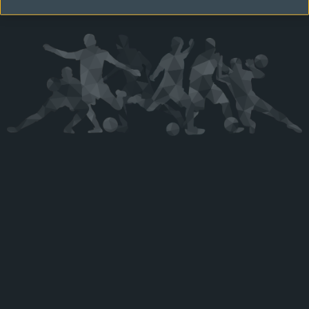
Kérjük látogasson vissza később