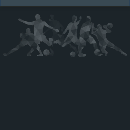
Kérjük látogasson vissza később