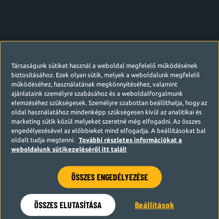
Társaságunk sütiket használ a weboldal megfelelő működésének
biztosításához. Ezek olyan sütik, melyek a weboldalunk megfelelő
működéséhez, használatának megkönnyítéséhez, valamint
ajánlataink személyre szabásához és a weboldalforgalmunk
elemzéséhez szükségesek. Személyre szabottan beállíthatja, hogy az
oldal használatához mindenképp szükségesen kívül az analitikai és
marketing sütik közül melyeket szeretné még elfogadni. Az összes
engedélyezésével az előbbieket mind elfogadja. A beállításokat bal
oldalt tudja megtenni.
További részletes információkat a
weboldalunk sütikezeléséről itt talál!
ÖSSZES ENGEDÉLYEZÉSE
Hamarosan visszatérünk
ÖSSZES ELUTASÍTÁSA
Beállítások