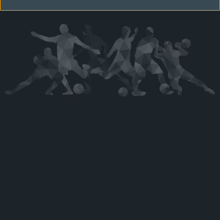
Kérjük látogasson vissza később