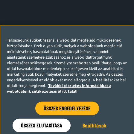
Társaságunk sütiket használ a weboldal megfelelő működésének
biztosításához. Ezek olyan sütik, melyek a weboldalunk megfelelő
működéséhez, használatának megkönnyítéséhez, valamint
ajánlataink személyre szabásához és a weboldalforgalmunk
elemzéséhez szükségesek. Személyre szabottan beállíthatja, hogy az
oldal használatához mindenképp szükségesen kívül az analitikai és
marketing sütik közül melyeket szeretné még elfogadni. Az összes
engedélyezésével az előbbieket mind elfogadja. A beállításokat bal
oldalt tudja megtenni.
További részletes információkat a
weboldalunk sütikezeléséről itt talál!
ÖSSZES ENGEDÉLYEZÉSE
Hamarosan visszatérünk
ÖSSZES ELUTASÍTÁSA
Beállítások