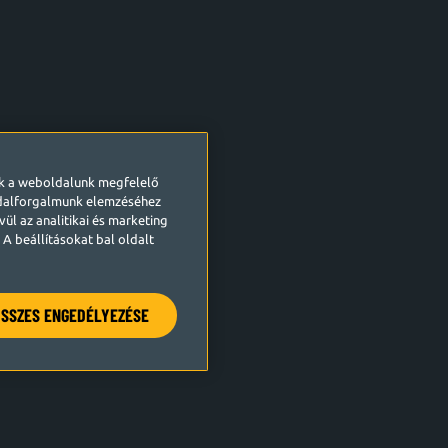
ek a weboldalunk megfelelő
ldalforgalmunk elemzéséhez
ül az analitikai és marketing
A beállításokat bal oldalt
SSZES ENGEDÉLYEZÉSE