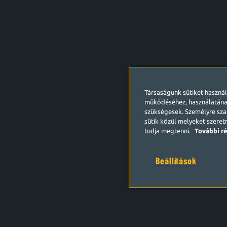
Társaságunk sütiket haszná
működéséhez, használatána
szükségesek. Személyre szab
sütik közül melyeket szeret
tudja megtenni.
További ré
Beállítások