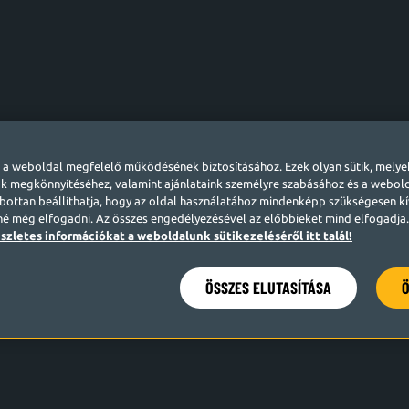
l a weboldal megfelelő működésének biztosításához. Ezek olyan sütik, mely
k megkönnyítéséhez, valamint ajánlataink személyre szabásához és a webo
ottan beállíthatja, hogy az oldal használatához mindenképp szükségesen kív
né még elfogadni. Az összes engedélyezésével az előbbieket mind elfogadja. 
szletes információkat a weboldalunk sütikezeléséről itt talál!
ÖSSZES ELUTASÍTÁSA
Ö