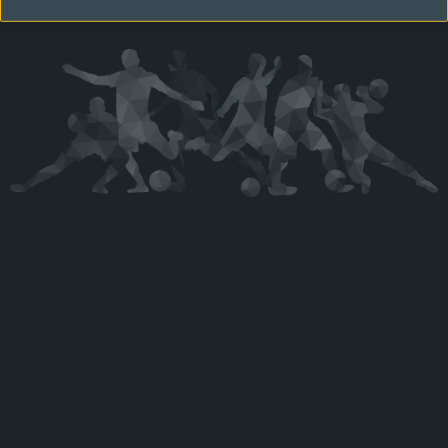
Kérjük látogasson vissza később