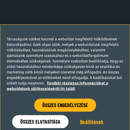
Társaságunk sütiket használ a weboldal megfelelő működésének
biztosításához. Ezek olyan sütik, melyek a weboldalunk megfelelő
működéséhez, használatának megkönnyítéséhez, valamint
ajánlataink személyre szabásához és a weboldalforgalmunk
elemzéséhez szükségesek. Személyre szabottan beállíthatja, hogy az
oldal használatához mindenképp szükségesen kívül az analitikai és
marketing sütik közül melyeket szeretné még elfogadni. Az összes
engedélyezésével az előbbieket mind elfogadja. A beállításokat bal
oldalt tudja megtenni.
További részletes információkat a
weboldalunk sütikezeléséről itt talál!
ÖSSZES ENGEDÉLYEZÉSE
Hamarosan visszatérünk
ÖSSZES ELUTASÍTÁSA
Beállítások