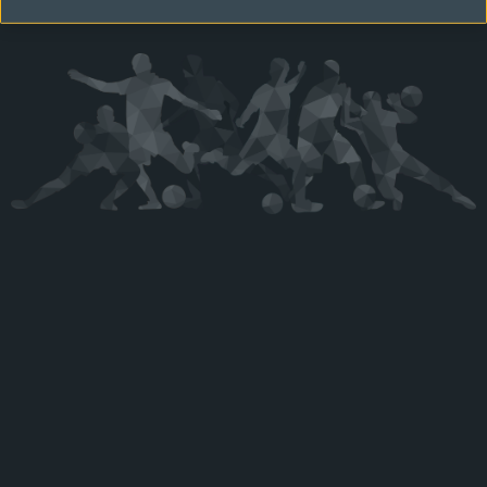
Kérjük látogasson vissza később