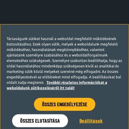
Társaságunk sütiket használ a weboldal megfelelő működésének
biztosításához. Ezek olyan sütik, melyek a weboldalunk megfelelő
működéséhez, használatának megkönnyítéséhez, valamint
ajánlataink személyre szabásához és a weboldalforgalmunk
elemzéséhez szükségesek. Személyre szabottan beállíthatja, hogy az
oldal használatához mindenképp szükségesen kívül az analitikai és
marketing sütik közül melyeket szeretné még elfogadni. Az összes
engedélyezésével az előbbieket mind elfogadja. A beállításokat bal
oldalt tudja megtenni.
További részletes információkat a
weboldalunk sütikezeléséről itt talál!
ÖSSZES ENGEDÉLYEZÉSE
Hamarosan visszatérünk
ÖSSZES ELUTASÍTÁSA
Beállítások