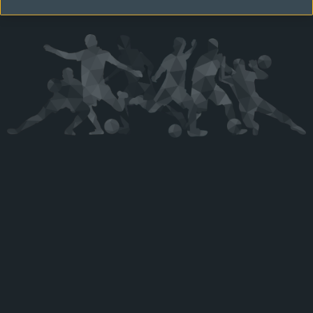
Kérjük látogasson vissza később