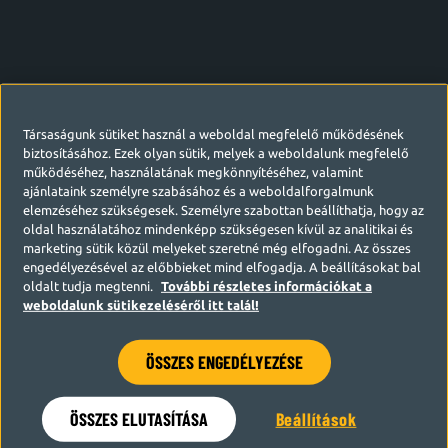
Társaságunk sütiket használ a weboldal megfelelő működésének
biztosításához. Ezek olyan sütik, melyek a weboldalunk megfelelő
működéséhez, használatának megkönnyítéséhez, valamint
ajánlataink személyre szabásához és a weboldalforgalmunk
elemzéséhez szükségesek. Személyre szabottan beállíthatja, hogy az
oldal használatához mindenképp szükségesen kívül az analitikai és
marketing sütik közül melyeket szeretné még elfogadni. Az összes
engedélyezésével az előbbieket mind elfogadja. A beállításokat bal
oldalt tudja megtenni.
További részletes információkat a
weboldalunk sütikezeléséről itt talál!
ÖSSZES ENGEDÉLYEZÉSE
Hamarosan visszatérünk
ÖSSZES ELUTASÍTÁSA
Beállítások