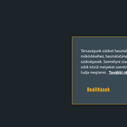
Társaságunk sütiket haszná
működéséhez, használatána
szükségesek. Személyre szab
sütik közül melyeket szeret
tudja megtenni.
További ré
Beállítások