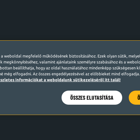
l a weboldal megfelelő működésének biztosításához. Ezek olyan sütik, mely
k megkönnyítéséhez, valamint ajánlataink személyre szabásához és a webo
ottan beállíthatja, hogy az oldal használatához mindenképp szükségesen kív
né még elfogadni. Az összes engedélyezésével az előbbieket mind elfogadja. 
szletes információkat a weboldalunk sütikezeléséről itt talál!
ÖSSZES ELUTASÍTÁSA
Ö