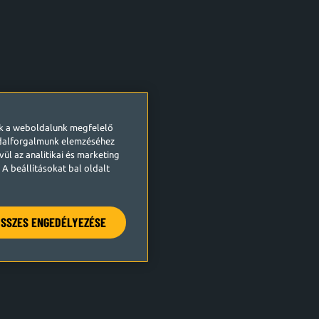
ek a weboldalunk megfelelő
ldalforgalmunk elemzéséhez
ül az analitikai és marketing
A beállításokat bal oldalt
SSZES ENGEDÉLYEZÉSE