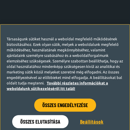
Társaságunk sütiket használ a weboldal megfelelő működésének
biztosításához. Ezek olyan sütik, melyek a weboldalunk megfelelő
működéséhez, használatának megkönnyítéséhez, valamint
ajánlataink személyre szabásához és a weboldalforgalmunk
elemzéséhez szükségesek. Személyre szabottan beállíthatja, hogy az
oldal használatához mindenképp szükségesen kívül az analitikai és
marketing sütik közül melyeket szeretné még elfogadni. Az összes
engedélyezésével az előbbieket mind elfogadja. A beállításokat bal
oldalt tudja megtenni.
További részletes információkat a
weboldalunk sütikezeléséről itt talál!
ÖSSZES ENGEDÉLYEZÉSE
Hamarosan visszatérünk
ÖSSZES ELUTASÍTÁSA
Beállítások