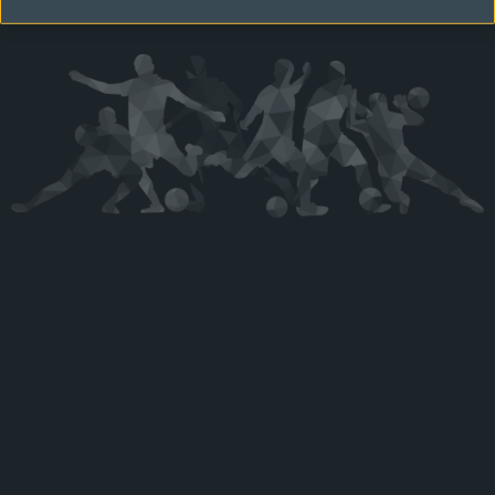
Kérjük látogasson vissza később