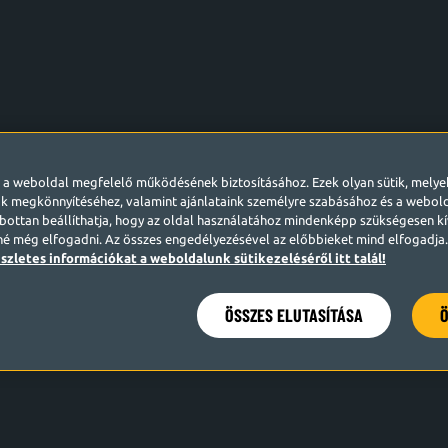
l a weboldal megfelelő működésének biztosításához. Ezek olyan sütik, mely
k megkönnyítéséhez, valamint ajánlataink személyre szabásához és a webo
ottan beállíthatja, hogy az oldal használatához mindenképp szükségesen kív
né még elfogadni. Az összes engedélyezésével az előbbieket mind elfogadja. 
szletes információkat a weboldalunk sütikezeléséről itt talál!
ÖSSZES ELUTASÍTÁSA
Ö