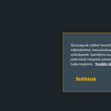
Társaságunk sütiket haszná
működéséhez, használatána
szükségesek. Személyre szab
sütik közül melyeket szeret
tudja megtenni.
További ré
Beállítások