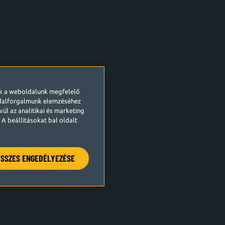
ek a weboldalunk megfelelő
ldalforgalmunk elemzéséhez
ül az analitikai és marketing
A beállításokat bal oldalt
SSZES ENGEDÉLYEZÉSE