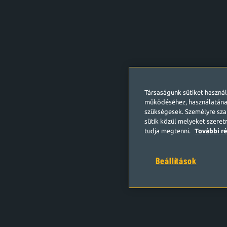
Társaságunk sütiket haszná
működéséhez, használatána
szükségesek. Személyre szab
sütik közül melyeket szeret
tudja megtenni.
További ré
Beállítások