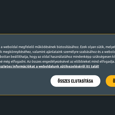
l a weboldal megfelelő működésének biztosításához. Ezek olyan sütik, mely
k megkönnyítéséhez, valamint ajánlataink személyre szabásához és a webo
ottan beállíthatja, hogy az oldal használatához mindenképp szükségesen kív
né még elfogadni. Az összes engedélyezésével az előbbieket mind elfogadja. 
szletes információkat a weboldalunk sütikezeléséről itt talál!
ÖSSZES ELUTASÍTÁSA
Ö