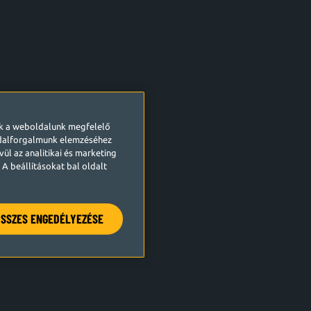
ek a weboldalunk megfelelő
ldalforgalmunk elemzéséhez
ül az analitikai és marketing
A beállításokat bal oldalt
SSZES ENGEDÉLYEZÉSE