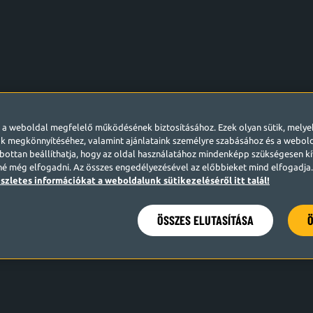
l a weboldal megfelelő működésének biztosításához. Ezek olyan sütik, mely
k megkönnyítéséhez, valamint ajánlataink személyre szabásához és a webo
ottan beállíthatja, hogy az oldal használatához mindenképp szükségesen kív
né még elfogadni. Az összes engedélyezésével az előbbieket mind elfogadja. 
szletes információkat a weboldalunk sütikezeléséről itt talál!
ÖSSZES ELUTASÍTÁSA
Ö