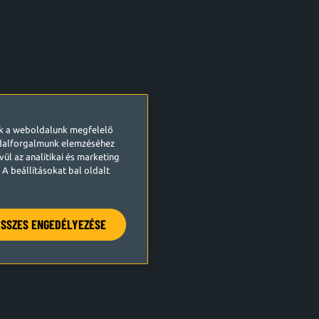
ek a weboldalunk megfelelő
ldalforgalmunk elemzéséhez
ül az analitikai és marketing
A beállításokat bal oldalt
SSZES ENGEDÉLYEZÉSE