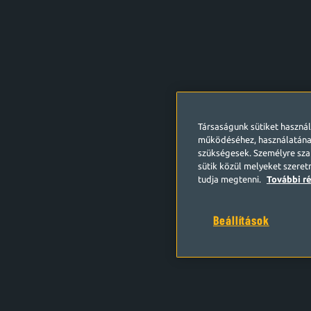
Társaságunk sütiket haszná
működéséhez, használatána
szükségesek. Személyre szab
sütik közül melyeket szeret
tudja megtenni.
További ré
Beállítások