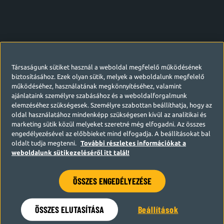
Társaságunk sütiket használ a weboldal megfelelő működésének
biztosításához. Ezek olyan sütik, melyek a weboldalunk megfelelő
működéséhez, használatának megkönnyítéséhez, valamint
ajánlataink személyre szabásához és a weboldalforgalmunk
elemzéséhez szükségesek. Személyre szabottan beállíthatja, hogy az
oldal használatához mindenképp szükségesen kívül az analitikai és
marketing sütik közül melyeket szeretné még elfogadni. Az összes
engedélyezésével az előbbieket mind elfogadja. A beállításokat bal
oldalt tudja megtenni.
További részletes információkat a
weboldalunk sütikezeléséről itt talál!
ÖSSZES ENGEDÉLYEZÉSE
Hamarosan visszatérünk
ÖSSZES ELUTASÍTÁSA
Beállítások