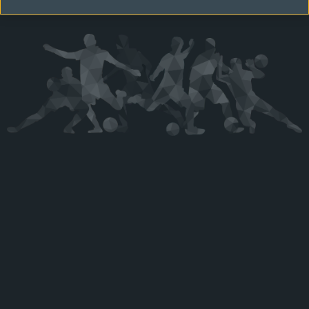
Kérjük látogasson vissza később