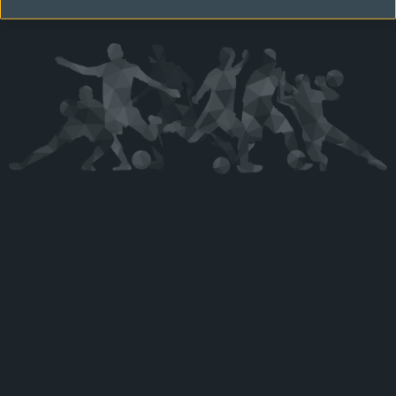
Kérjük látogasson vissza később