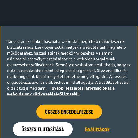
Társaságunk sütiket használ a weboldal megfelelő működésének
biztosításához. Ezek olyan sütik, melyek a weboldalunk megfelelő
működéséhez, használatának megkönnyítéséhez, valamint
ajánlataink személyre szabásához és a weboldalforgalmunk
elemzéséhez szükségesek. Személyre szabottan beállíthatja, hogy az
oldal használatához mindenképp szükségesen kívül az analitikai és
marketing sütik közül melyeket szeretné még elfogadni. Az összes
engedélyezésével az előbbieket mind elfogadja. A beállításokat bal
oldalt tudja megtenni.
További részletes információkat a
weboldalunk sütikezeléséről itt talál!
ÖSSZES ENGEDÉLYEZÉSE
Hamarosan visszatérünk
ÖSSZES ELUTASÍTÁSA
Beállítások