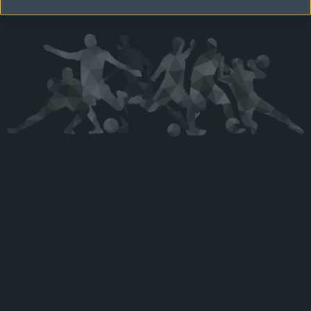
Kérjük látogasson vissza később