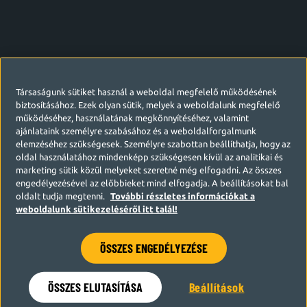
Társaságunk sütiket használ a weboldal megfelelő működésének
biztosításához. Ezek olyan sütik, melyek a weboldalunk megfelelő
működéséhez, használatának megkönnyítéséhez, valamint
ajánlataink személyre szabásához és a weboldalforgalmunk
elemzéséhez szükségesek. Személyre szabottan beállíthatja, hogy az
oldal használatához mindenképp szükségesen kívül az analitikai és
marketing sütik közül melyeket szeretné még elfogadni. Az összes
engedélyezésével az előbbieket mind elfogadja. A beállításokat bal
oldalt tudja megtenni.
További részletes információkat a
weboldalunk sütikezeléséről itt talál!
ÖSSZES ENGEDÉLYEZÉSE
Hamarosan visszatérünk
ÖSSZES ELUTASÍTÁSA
Beállítások