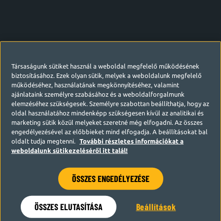
Társaságunk sütiket használ a weboldal megfelelő működésének
biztosításához. Ezek olyan sütik, melyek a weboldalunk megfelelő
működéséhez, használatának megkönnyítéséhez, valamint
ajánlataink személyre szabásához és a weboldalforgalmunk
elemzéséhez szükségesek. Személyre szabottan beállíthatja, hogy az
oldal használatához mindenképp szükségesen kívül az analitikai és
marketing sütik közül melyeket szeretné még elfogadni. Az összes
engedélyezésével az előbbieket mind elfogadja. A beállításokat bal
oldalt tudja megtenni.
További részletes információkat a
weboldalunk sütikezeléséről itt talál!
ÖSSZES ENGEDÉLYEZÉSE
Hamarosan visszatérünk
ÖSSZES ELUTASÍTÁSA
Beállítások