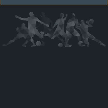
Kérjük látogasson vissza később