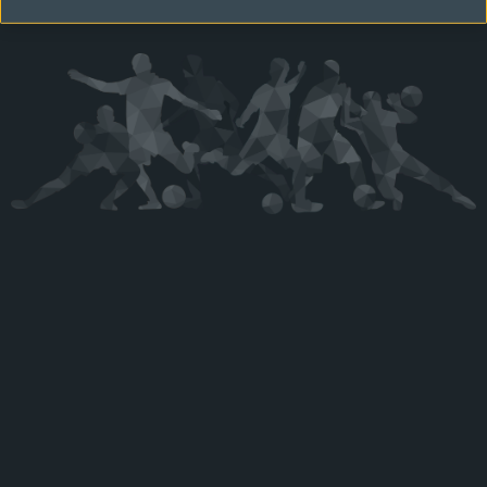
Kérjük látogasson vissza később