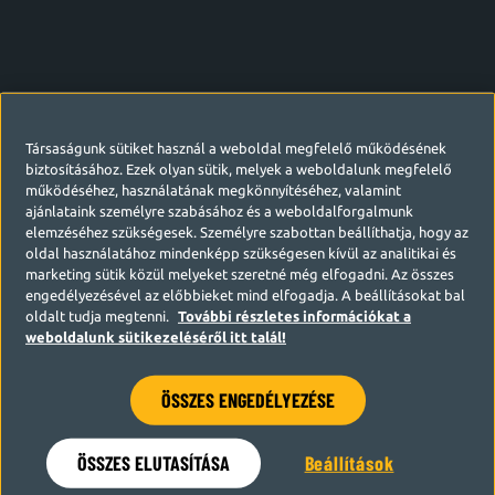
Társaságunk sütiket használ a weboldal megfelelő működésének
biztosításához. Ezek olyan sütik, melyek a weboldalunk megfelelő
működéséhez, használatának megkönnyítéséhez, valamint
ajánlataink személyre szabásához és a weboldalforgalmunk
elemzéséhez szükségesek. Személyre szabottan beállíthatja, hogy az
oldal használatához mindenképp szükségesen kívül az analitikai és
marketing sütik közül melyeket szeretné még elfogadni. Az összes
engedélyezésével az előbbieket mind elfogadja. A beállításokat bal
oldalt tudja megtenni.
További részletes információkat a
weboldalunk sütikezeléséről itt talál!
ÖSSZES ENGEDÉLYEZÉSE
Hamarosan visszatérünk
ÖSSZES ELUTASÍTÁSA
Beállítások