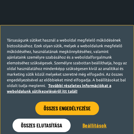
Társaságunk sütiket használ a weboldal megfelelő működésének
biztosításához. Ezek olyan sütik, melyek a weboldalunk megfelelő
működéséhez, használatának megkönnyítéséhez, valamint
ajánlataink személyre szabásához és a weboldalforgalmunk
elemzéséhez szükségesek. Személyre szabottan beállíthatja, hogy az
oldal használatához mindenképp szükségesen kívül az analitikai és
marketing sütik közül melyeket szeretné még elfogadni. Az összes
engedélyezésével az előbbieket mind elfogadja. A beállításokat bal
oldalt tudja megtenni.
További részletes információkat a
weboldalunk sütikezeléséről itt talál!
ÖSSZES ENGEDÉLYEZÉSE
Hamarosan visszatérünk
ÖSSZES ELUTASÍTÁSA
Beállítások