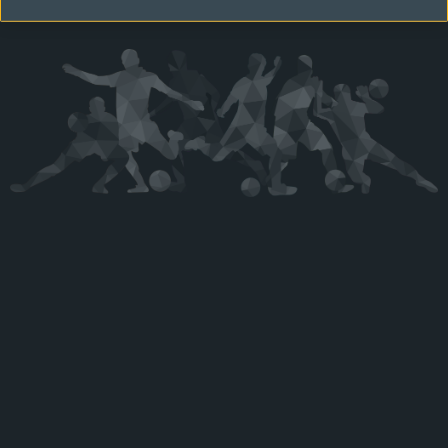
Kérjük látogasson vissza később