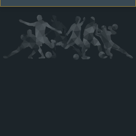
Kérjük látogasson vissza később