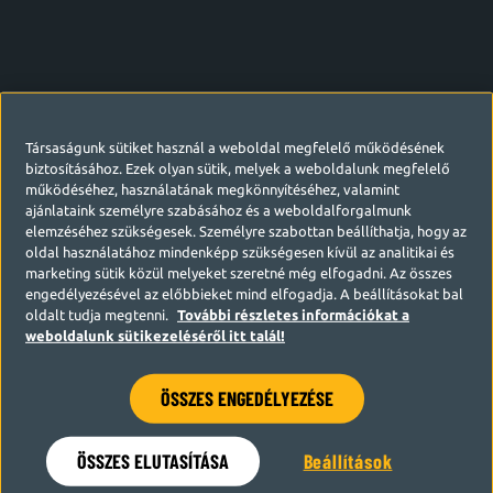
Társaságunk sütiket használ a weboldal megfelelő működésének
biztosításához. Ezek olyan sütik, melyek a weboldalunk megfelelő
működéséhez, használatának megkönnyítéséhez, valamint
ajánlataink személyre szabásához és a weboldalforgalmunk
elemzéséhez szükségesek. Személyre szabottan beállíthatja, hogy az
oldal használatához mindenképp szükségesen kívül az analitikai és
marketing sütik közül melyeket szeretné még elfogadni. Az összes
engedélyezésével az előbbieket mind elfogadja. A beállításokat bal
oldalt tudja megtenni.
További részletes információkat a
weboldalunk sütikezeléséről itt talál!
ÖSSZES ENGEDÉLYEZÉSE
Hamarosan visszatérünk
ÖSSZES ELUTASÍTÁSA
Beállítások