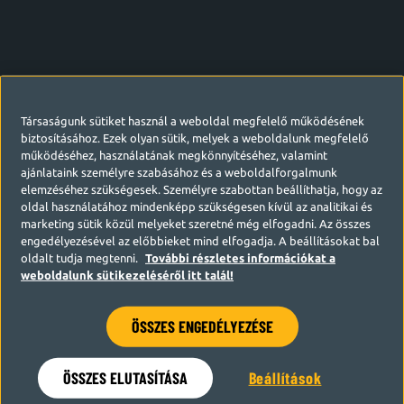
Társaságunk sütiket használ a weboldal megfelelő működésének
biztosításához. Ezek olyan sütik, melyek a weboldalunk megfelelő
működéséhez, használatának megkönnyítéséhez, valamint
ajánlataink személyre szabásához és a weboldalforgalmunk
elemzéséhez szükségesek. Személyre szabottan beállíthatja, hogy az
oldal használatához mindenképp szükségesen kívül az analitikai és
marketing sütik közül melyeket szeretné még elfogadni. Az összes
engedélyezésével az előbbieket mind elfogadja. A beállításokat bal
oldalt tudja megtenni.
További részletes információkat a
weboldalunk sütikezeléséről itt talál!
ÖSSZES ENGEDÉLYEZÉSE
Hamarosan visszatérünk
ÖSSZES ELUTASÍTÁSA
Beállítások