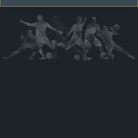
Kérjük látogasson vissza később