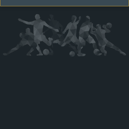
Kérjük látogasson vissza később