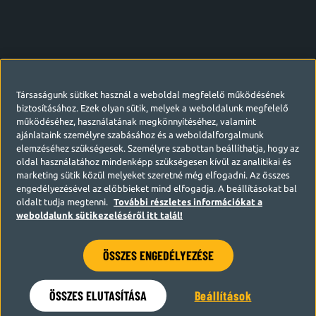
Társaságunk sütiket használ a weboldal megfelelő működésének
biztosításához. Ezek olyan sütik, melyek a weboldalunk megfelelő
működéséhez, használatának megkönnyítéséhez, valamint
ajánlataink személyre szabásához és a weboldalforgalmunk
elemzéséhez szükségesek. Személyre szabottan beállíthatja, hogy az
oldal használatához mindenképp szükségesen kívül az analitikai és
marketing sütik közül melyeket szeretné még elfogadni. Az összes
engedélyezésével az előbbieket mind elfogadja. A beállításokat bal
oldalt tudja megtenni.
További részletes információkat a
weboldalunk sütikezeléséről itt talál!
ÖSSZES ENGEDÉLYEZÉSE
Hamarosan visszatérünk
ÖSSZES ELUTASÍTÁSA
Beállítások