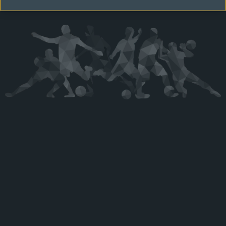
Kérjük látogasson vissza később