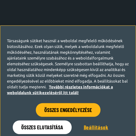
Társaságunk sütiket használ a weboldal megfelelő működésének
biztosításához. Ezek olyan sütik, melyek a weboldalunk megfelelő
működéséhez, használatának megkönnyítéséhez, valamint
ajánlataink személyre szabásához és a weboldalforgalmunk
elemzéséhez szükségesek. Személyre szabottan beállíthatja, hogy az
oldal használatához mindenképp szükségesen kívül az analitikai és
marketing sütik közül melyeket szeretné még elfogadni. Az összes
engedélyezésével az előbbieket mind elfogadja. A beállításokat bal
oldalt tudja megtenni.
További részletes információkat a
weboldalunk sütikezeléséről itt talál!
ÖSSZES ENGEDÉLYEZÉSE
Hamarosan visszatérünk
ÖSSZES ELUTASÍTÁSA
Beállítások