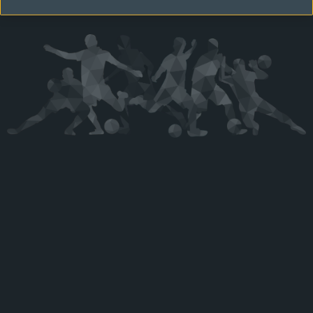
Kérjük látogasson vissza később