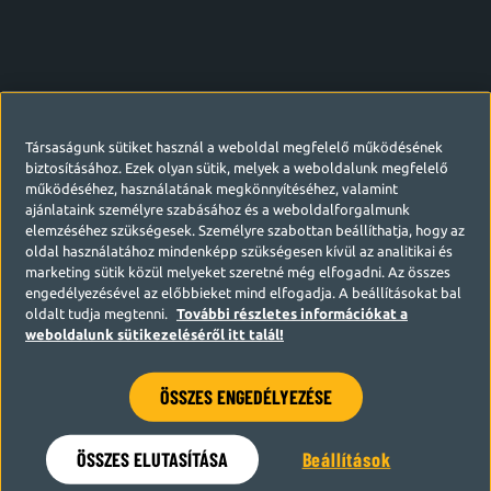
Társaságunk sütiket használ a weboldal megfelelő működésének
biztosításához. Ezek olyan sütik, melyek a weboldalunk megfelelő
működéséhez, használatának megkönnyítéséhez, valamint
ajánlataink személyre szabásához és a weboldalforgalmunk
elemzéséhez szükségesek. Személyre szabottan beállíthatja, hogy az
oldal használatához mindenképp szükségesen kívül az analitikai és
marketing sütik közül melyeket szeretné még elfogadni. Az összes
engedélyezésével az előbbieket mind elfogadja. A beállításokat bal
oldalt tudja megtenni.
További részletes információkat a
weboldalunk sütikezeléséről itt talál!
ÖSSZES ENGEDÉLYEZÉSE
Hamarosan visszatérünk
ÖSSZES ELUTASÍTÁSA
Beállítások