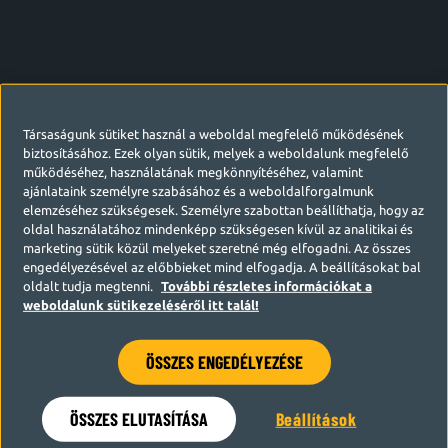
Társaságunk sütiket használ a weboldal megfelelő működésének
biztosításához. Ezek olyan sütik, melyek a weboldalunk megfelelő
működéséhez, használatának megkönnyítéséhez, valamint
ajánlataink személyre szabásához és a weboldalforgalmunk
elemzéséhez szükségesek. Személyre szabottan beállíthatja, hogy az
oldal használatához mindenképp szükségesen kívül az analitikai és
marketing sütik közül melyeket szeretné még elfogadni. Az összes
engedélyezésével az előbbieket mind elfogadja. A beállításokat bal
oldalt tudja megtenni.
További részletes információkat a
weboldalunk sütikezeléséről itt talál!
ÖSSZES ENGEDÉLYEZÉSE
Hamarosan visszatérünk
ÖSSZES ELUTASÍTÁSA
Beállítások