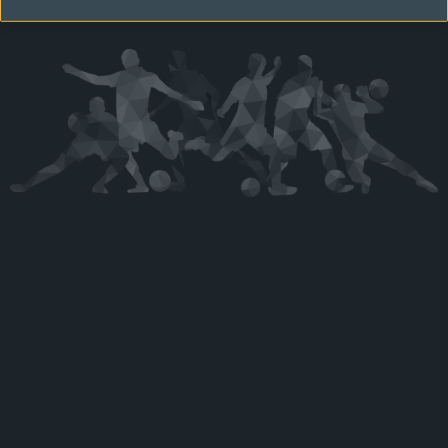
Kérjük látogasson vissza később