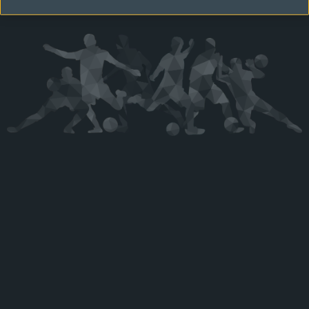
Kérjük látogasson vissza később