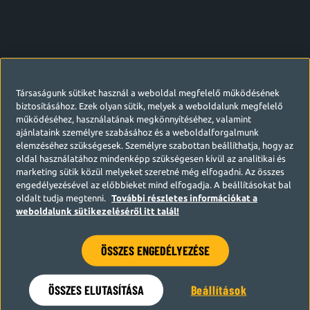
Társaságunk sütiket használ a weboldal megfelelő működésének
biztosításához. Ezek olyan sütik, melyek a weboldalunk megfelelő
működéséhez, használatának megkönnyítéséhez, valamint
ajánlataink személyre szabásához és a weboldalforgalmunk
elemzéséhez szükségesek. Személyre szabottan beállíthatja, hogy az
oldal használatához mindenképp szükségesen kívül az analitikai és
marketing sütik közül melyeket szeretné még elfogadni. Az összes
engedélyezésével az előbbieket mind elfogadja. A beállításokat bal
oldalt tudja megtenni.
További részletes információkat a
weboldalunk sütikezeléséről itt talál!
ÖSSZES ENGEDÉLYEZÉSE
Hamarosan visszatérünk
ÖSSZES ELUTASÍTÁSA
Beállítások