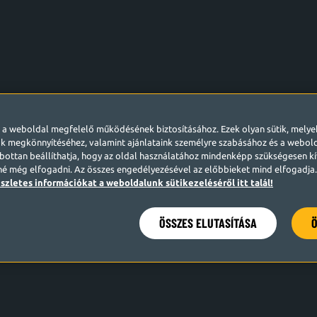
l a weboldal megfelelő működésének biztosításához. Ezek olyan sütik, mely
k megkönnyítéséhez, valamint ajánlataink személyre szabásához és a webo
ottan beállíthatja, hogy az oldal használatához mindenképp szükségesen kív
né még elfogadni. Az összes engedélyezésével az előbbieket mind elfogadja. 
szletes információkat a weboldalunk sütikezeléséről itt talál!
ÖSSZES ELUTASÍTÁSA
Ö