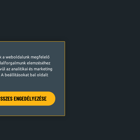
ek a weboldalunk megfelelő
ldalforgalmunk elemzéséhez
ül az analitikai és marketing
A beállításokat bal oldalt
SSZES ENGEDÉLYEZÉSE