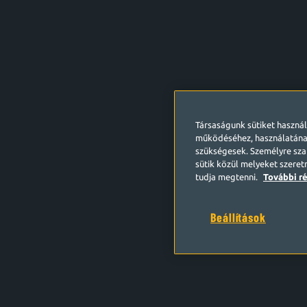
Társaságunk sütiket haszná
működéséhez, használatána
szükségesek. Személyre szab
sütik közül melyeket szeret
tudja megtenni.
További ré
Beállítások