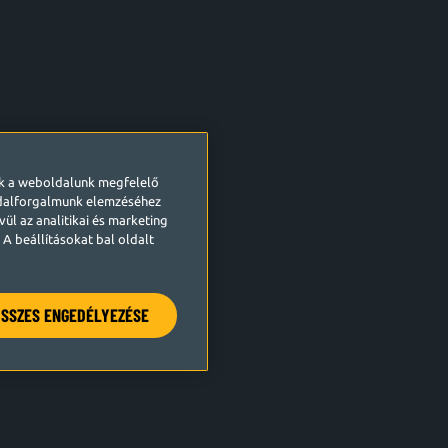
ek a weboldalunk megfelelő
ldalforgalmunk elemzéséhez
ül az analitikai és marketing
A beállításokat bal oldalt
SSZES ENGEDÉLYEZÉSE