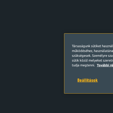
Társaságunk sütiket haszná
működéséhez, használatána
szükségesek. Személyre szab
sütik közül melyeket szeret
tudja megtenni.
További ré
Beállítások