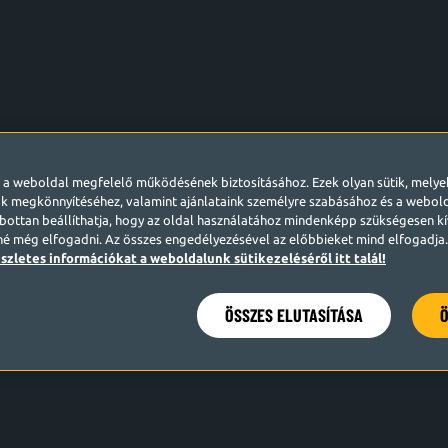
l a weboldal megfelelő működésének biztosításához. Ezek olyan sütik, mely
k megkönnyítéséhez, valamint ajánlataink személyre szabásához és a webo
ottan beállíthatja, hogy az oldal használatához mindenképp szükségesen kív
né még elfogadni. Az összes engedélyezésével az előbbieket mind elfogadja. 
szletes információkat a weboldalunk sütikezeléséről itt talál!
ÖSSZES ELUTASÍTÁSA
Ö