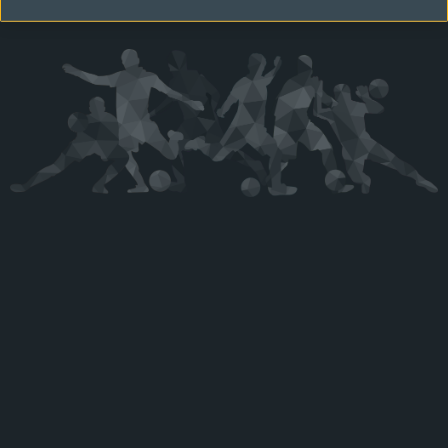
Kérjük látogasson vissza később