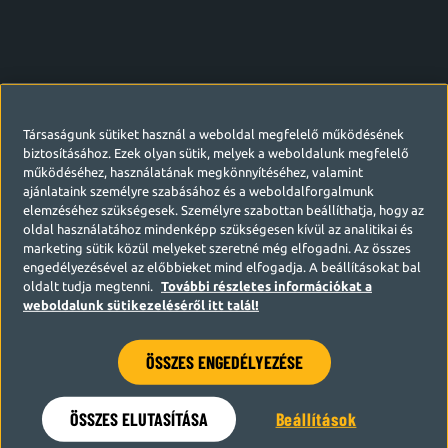
Társaságunk sütiket használ a weboldal megfelelő működésének
biztosításához. Ezek olyan sütik, melyek a weboldalunk megfelelő
működéséhez, használatának megkönnyítéséhez, valamint
ajánlataink személyre szabásához és a weboldalforgalmunk
elemzéséhez szükségesek. Személyre szabottan beállíthatja, hogy az
oldal használatához mindenképp szükségesen kívül az analitikai és
marketing sütik közül melyeket szeretné még elfogadni. Az összes
engedélyezésével az előbbieket mind elfogadja. A beállításokat bal
oldalt tudja megtenni.
További részletes információkat a
weboldalunk sütikezeléséről itt talál!
ÖSSZES ENGEDÉLYEZÉSE
Hamarosan visszatérünk
ÖSSZES ELUTASÍTÁSA
Beállítások