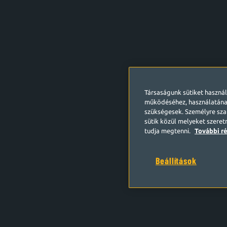
Társaságunk sütiket haszná
működéséhez, használatána
szükségesek. Személyre szab
sütik közül melyeket szeret
tudja megtenni.
További ré
Beállítások