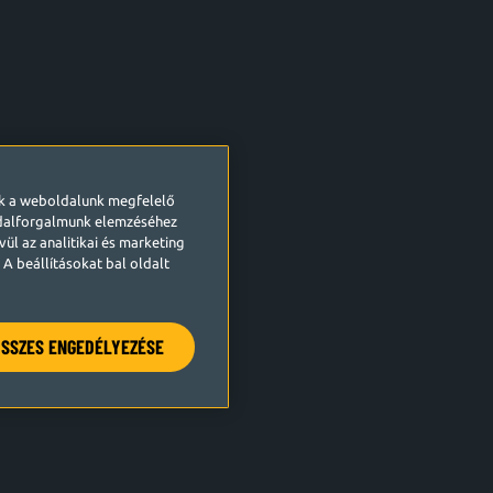
ek a weboldalunk megfelelő
ldalforgalmunk elemzéséhez
ül az analitikai és marketing
A beállításokat bal oldalt
SSZES ENGEDÉLYEZÉSE