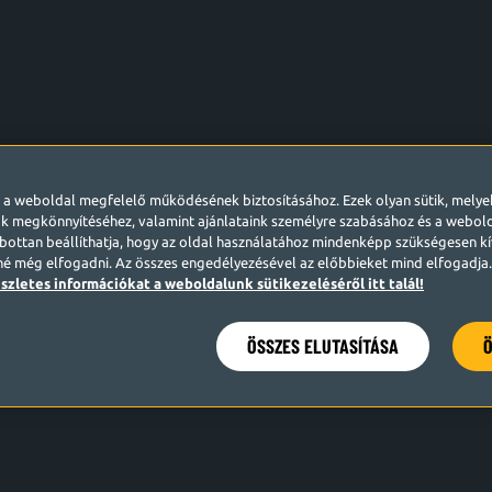
l a weboldal megfelelő működésének biztosításához. Ezek olyan sütik, mely
k megkönnyítéséhez, valamint ajánlataink személyre szabásához és a webo
ottan beállíthatja, hogy az oldal használatához mindenképp szükségesen kív
né még elfogadni. Az összes engedélyezésével az előbbieket mind elfogadja. 
szletes információkat a weboldalunk sütikezeléséről itt talál!
ÖSSZES ELUTASÍTÁSA
Ö