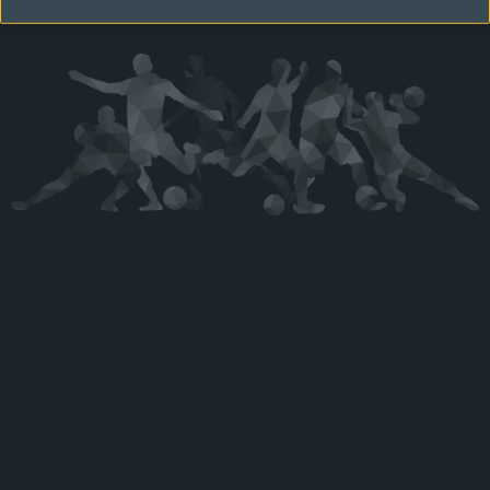
Kérjük látogasson vissza később