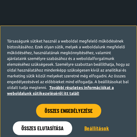
Társaságunk sütiket használ a weboldal megfelelő működésének
biztosításához. Ezek olyan sütik, melyek a weboldalunk megfelelő
működéséhez, használatának megkönnyítéséhez, valamint
ajánlataink személyre szabásához és a weboldalforgalmunk
elemzéséhez szükségesek. Személyre szabottan beállíthatja, hogy az
oldal használatához mindenképp szükségesen kívül az analitikai és
marketing sütik közül melyeket szeretné még elfogadni. Az összes
engedélyezésével az előbbieket mind elfogadja. A beállításokat bal
oldalt tudja megtenni.
További részletes információkat a
weboldalunk sütikezeléséről itt talál!
ÖSSZES ENGEDÉLYEZÉSE
Hamarosan visszatérünk
ÖSSZES ELUTASÍTÁSA
Beállítások