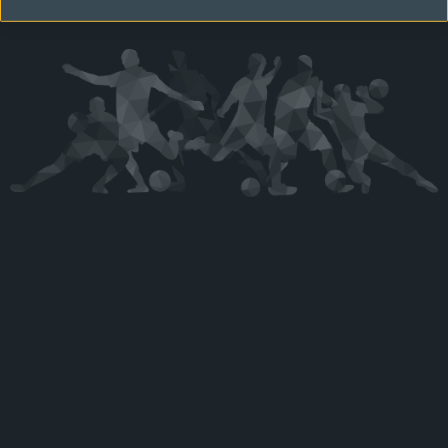
Kérjük látogasson vissza később