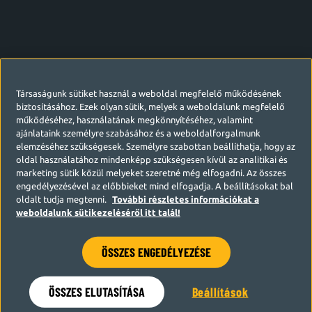
Társaságunk sütiket használ a weboldal megfelelő működésének
biztosításához. Ezek olyan sütik, melyek a weboldalunk megfelelő
működéséhez, használatának megkönnyítéséhez, valamint
ajánlataink személyre szabásához és a weboldalforgalmunk
elemzéséhez szükségesek. Személyre szabottan beállíthatja, hogy az
oldal használatához mindenképp szükségesen kívül az analitikai és
marketing sütik közül melyeket szeretné még elfogadni. Az összes
engedélyezésével az előbbieket mind elfogadja. A beállításokat bal
oldalt tudja megtenni.
További részletes információkat a
weboldalunk sütikezeléséről itt talál!
ÖSSZES ENGEDÉLYEZÉSE
Hamarosan visszatérünk
ÖSSZES ELUTASÍTÁSA
Beállítások