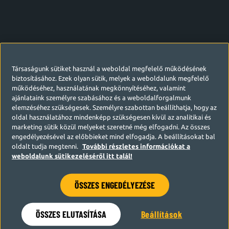
Társaságunk sütiket használ a weboldal megfelelő működésének
biztosításához. Ezek olyan sütik, melyek a weboldalunk megfelelő
működéséhez, használatának megkönnyítéséhez, valamint
ajánlataink személyre szabásához és a weboldalforgalmunk
elemzéséhez szükségesek. Személyre szabottan beállíthatja, hogy az
oldal használatához mindenképp szükségesen kívül az analitikai és
marketing sütik közül melyeket szeretné még elfogadni. Az összes
engedélyezésével az előbbieket mind elfogadja. A beállításokat bal
oldalt tudja megtenni.
További részletes információkat a
weboldalunk sütikezeléséről itt talál!
ÖSSZES ENGEDÉLYEZÉSE
Hamarosan visszatérünk
ÖSSZES ELUTASÍTÁSA
Beállítások