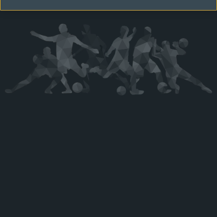
Kérjük látogasson vissza később