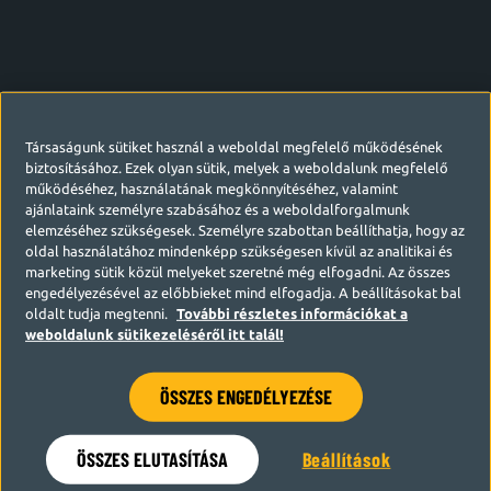
Társaságunk sütiket használ a weboldal megfelelő működésének
biztosításához. Ezek olyan sütik, melyek a weboldalunk megfelelő
működéséhez, használatának megkönnyítéséhez, valamint
ajánlataink személyre szabásához és a weboldalforgalmunk
elemzéséhez szükségesek. Személyre szabottan beállíthatja, hogy az
oldal használatához mindenképp szükségesen kívül az analitikai és
marketing sütik közül melyeket szeretné még elfogadni. Az összes
engedélyezésével az előbbieket mind elfogadja. A beállításokat bal
oldalt tudja megtenni.
További részletes információkat a
weboldalunk sütikezeléséről itt talál!
ÖSSZES ENGEDÉLYEZÉSE
Hamarosan visszatérünk
ÖSSZES ELUTASÍTÁSA
Beállítások