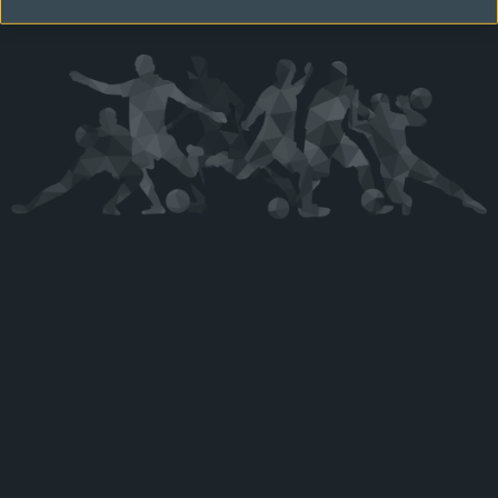
Kérjük látogasson vissza később