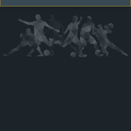
Kérjük látogasson vissza később