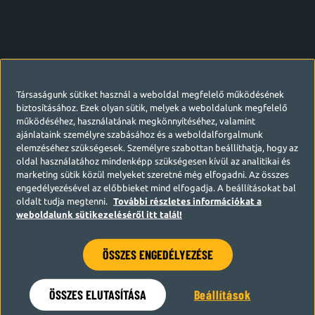
Társaságunk sütiket használ a weboldal megfelelő működésének
biztosításához. Ezek olyan sütik, melyek a weboldalunk megfelelő
működéséhez, használatának megkönnyítéséhez, valamint
ajánlataink személyre szabásához és a weboldalforgalmunk
elemzéséhez szükségesek. Személyre szabottan beállíthatja, hogy az
oldal használatához mindenképp szükségesen kívül az analitikai és
marketing sütik közül melyeket szeretné még elfogadni. Az összes
engedélyezésével az előbbieket mind elfogadja. A beállításokat bal
oldalt tudja megtenni.
További részletes információkat a
weboldalunk sütikezeléséről itt talál!
ÖSSZES ENGEDÉLYEZÉSE
Hamarosan visszatérünk
ÖSSZES ELUTASÍTÁSA
Beállítások