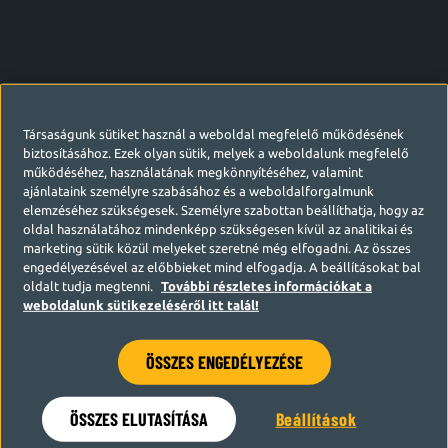
Társaságunk sütiket használ a weboldal megfelelő működésének
biztosításához. Ezek olyan sütik, melyek a weboldalunk megfelelő
működéséhez, használatának megkönnyítéséhez, valamint
ajánlataink személyre szabásához és a weboldalforgalmunk
elemzéséhez szükségesek. Személyre szabottan beállíthatja, hogy az
oldal használatához mindenképp szükségesen kívül az analitikai és
marketing sütik közül melyeket szeretné még elfogadni. Az összes
engedélyezésével az előbbieket mind elfogadja. A beállításokat bal
oldalt tudja megtenni.
További részletes információkat a
weboldalunk sütikezeléséről itt talál!
ÖSSZES ENGEDÉLYEZÉSE
Hamarosan visszatérünk
ÖSSZES ELUTASÍTÁSA
Beállítások