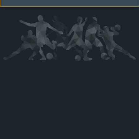
Kérjük látogasson vissza később