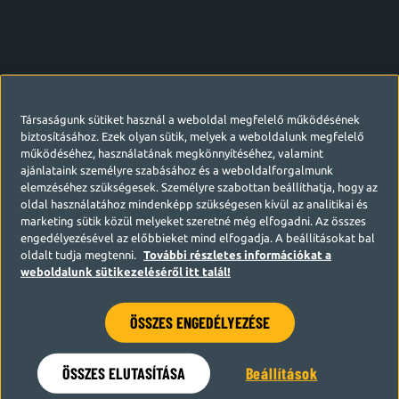
Társaságunk sütiket használ a weboldal megfelelő működésének
biztosításához. Ezek olyan sütik, melyek a weboldalunk megfelelő
működéséhez, használatának megkönnyítéséhez, valamint
ajánlataink személyre szabásához és a weboldalforgalmunk
elemzéséhez szükségesek. Személyre szabottan beállíthatja, hogy az
oldal használatához mindenképp szükségesen kívül az analitikai és
marketing sütik közül melyeket szeretné még elfogadni. Az összes
engedélyezésével az előbbieket mind elfogadja. A beállításokat bal
oldalt tudja megtenni.
További részletes információkat a
weboldalunk sütikezeléséről itt talál!
ÖSSZES ENGEDÉLYEZÉSE
Hamarosan visszatérünk
ÖSSZES ELUTASÍTÁSA
Beállítások