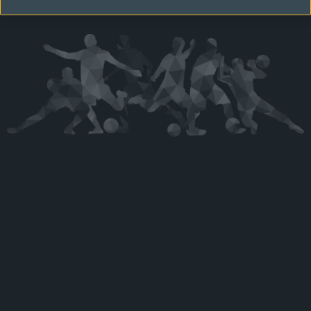
Kérjük látogasson vissza később