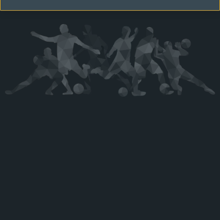
Kérjük látogasson vissza később