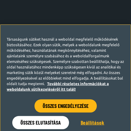
Társaságunk sütiket használ a weboldal megfelelő működésének
biztosításához. Ezek olyan sütik, melyek a weboldalunk megfelelő
működéséhez, használatának megkönnyítéséhez, valamint
ajánlataink személyre szabásához és a weboldalforgalmunk
elemzéséhez szükségesek. Személyre szabottan beállíthatja, hogy az
oldal használatához mindenképp szükségesen kívül az analitikai és
marketing sütik közül melyeket szeretné még elfogadni. Az összes
engedélyezésével az előbbieket mind elfogadja. A beállításokat bal
oldalt tudja megtenni.
További részletes információkat a
weboldalunk sütikezeléséről itt talál!
ÖSSZES ENGEDÉLYEZÉSE
Hamarosan visszatérünk
ÖSSZES ELUTASÍTÁSA
Beállítások