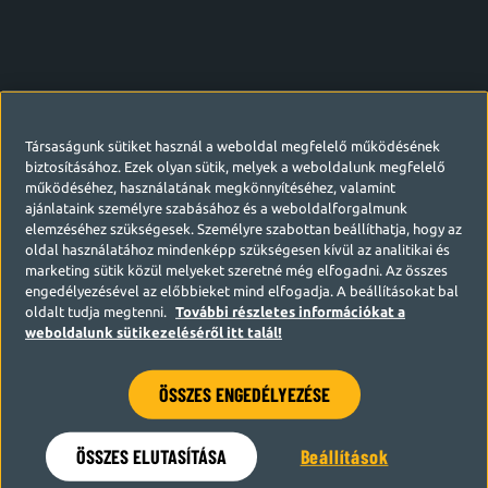
Társaságunk sütiket használ a weboldal megfelelő működésének
biztosításához. Ezek olyan sütik, melyek a weboldalunk megfelelő
működéséhez, használatának megkönnyítéséhez, valamint
ajánlataink személyre szabásához és a weboldalforgalmunk
elemzéséhez szükségesek. Személyre szabottan beállíthatja, hogy az
oldal használatához mindenképp szükségesen kívül az analitikai és
marketing sütik közül melyeket szeretné még elfogadni. Az összes
engedélyezésével az előbbieket mind elfogadja. A beállításokat bal
oldalt tudja megtenni.
További részletes információkat a
weboldalunk sütikezeléséről itt talál!
ÖSSZES ENGEDÉLYEZÉSE
Hamarosan visszatérünk
ÖSSZES ELUTASÍTÁSA
Beállítások