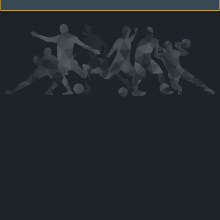
Kérjük látogasson vissza később