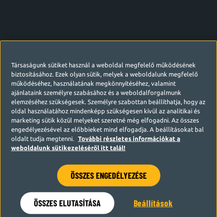
Társaságunk sütiket használ a weboldal megfelelő működésének
biztosításához. Ezek olyan sütik, melyek a weboldalunk megfelelő
működéséhez, használatának megkönnyítéséhez, valamint
ajánlataink személyre szabásához és a weboldalforgalmunk
elemzéséhez szükségesek. Személyre szabottan beállíthatja, hogy az
oldal használatához mindenképp szükségesen kívül az analitikai és
marketing sütik közül melyeket szeretné még elfogadni. Az összes
engedélyezésével az előbbieket mind elfogadja. A beállításokat bal
oldalt tudja megtenni.
További részletes információkat a
weboldalunk sütikezeléséről itt talál!
ÖSSZES ENGEDÉLYEZÉSE
Hamarosan visszatérünk
ÖSSZES ELUTASÍTÁSA
Beállítások