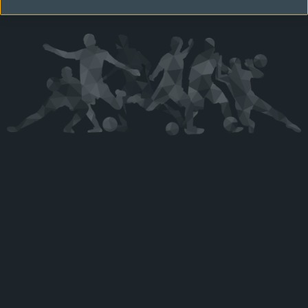
Kérjük látogasson vissza később