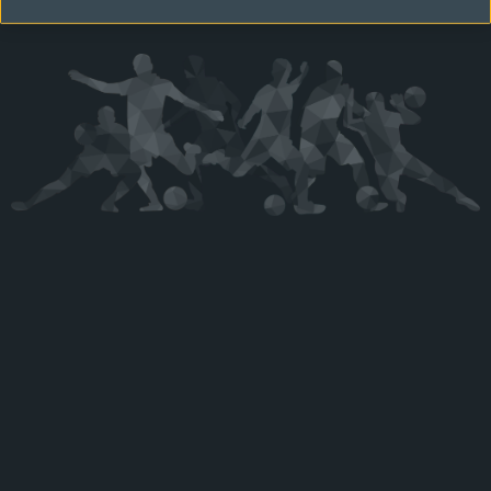
Kérjük látogasson vissza később