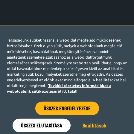
Társaságunk sütiket használ a weboldal megfelelő működésének
biztosításához. Ezek olyan sütik, melyek a weboldalunk megfelelő
működéséhez, használatának megkönnyítéséhez, valamint
ajánlataink személyre szabásához és a weboldalforgalmunk
elemzéséhez szükségesek. Személyre szabottan beállíthatja, hogy az
oldal használatához mindenképp szükségesen kívül az analitikai és
marketing sütik közül melyeket szeretné még elfogadni. Az összes
engedélyezésével az előbbieket mind elfogadja. A beállításokat bal
oldalt tudja megtenni.
További részletes információkat a
weboldalunk sütikezeléséről itt talál!
ÖSSZES ENGEDÉLYEZÉSE
Hamarosan visszatérünk
ÖSSZES ELUTASÍTÁSA
Beállítások