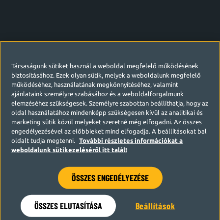
Társaságunk sütiket használ a weboldal megfelelő működésének
biztosításához. Ezek olyan sütik, melyek a weboldalunk megfelelő
működéséhez, használatának megkönnyítéséhez, valamint
ajánlataink személyre szabásához és a weboldalforgalmunk
elemzéséhez szükségesek. Személyre szabottan beállíthatja, hogy az
oldal használatához mindenképp szükségesen kívül az analitikai és
marketing sütik közül melyeket szeretné még elfogadni. Az összes
engedélyezésével az előbbieket mind elfogadja. A beállításokat bal
oldalt tudja megtenni.
További részletes információkat a
weboldalunk sütikezeléséről itt talál!
ÖSSZES ENGEDÉLYEZÉSE
Hamarosan visszatérünk
ÖSSZES ELUTASÍTÁSA
Beállítások