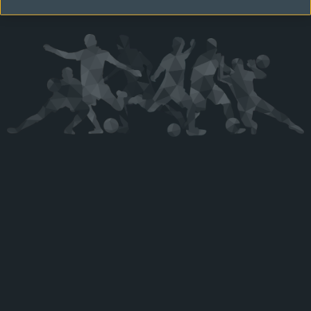
Kérjük látogasson vissza később